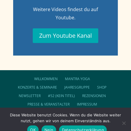
Weitere Videos findest du auf
Youtube.
Zum Youtube Kanal
WILLKOMMEN
MANTRA YOGA
KONZERTE & SEMINARE
JAHRESGRUPPE
SHOP
NEWSLETTER
#52 (KEIN TITEL)
REZENSIONEN
PRESSE & VERANSTALTER
IMPRESSUM
DATENSCHUTZ
AGB
Diese Website benutzt Cookies. Wenn du die Website weiter
nutzt, gehen wir von deinem Einverständnis aus.
FOLGE SUNDARAM AUF FACEBOOK
COOKIE-RICHTLINIE (EU)
OK
Nein
Datenschutzerklärung