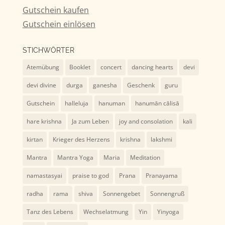
Gutschein kaufen
Gutschein einlösen
STICHWÖRTER
Atemübung
Booklet
concert
dancing hearts
devi
devi divine
durga
ganesha
Geschenk
guru
Gutschein
halleluja
hanuman
hanumān cālisā
hare krishna
Ja zum Leben
joy and consolation
kali
kirtan
Krieger des Herzens
krishna
lakshmi
Mantra
Mantra Yoga
Maria
Meditation
namastasyai
praise to god
Prana
Pranayama
radha
rama
shiva
Sonnengebet
Sonnengruß
Tanz des Lebens
Wechselatmung
Yin
Yinyoga