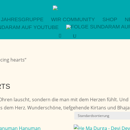
JAHRESGRUPPE
WIR COMMUNITY
SHOP
N
cing hearts“
RTS
 Ohren lauscht, sondern die man mit dem Herzen fühlt. Und
us dem Herz. Wunderschöne, tiefgehende Kirtans und Bhaja