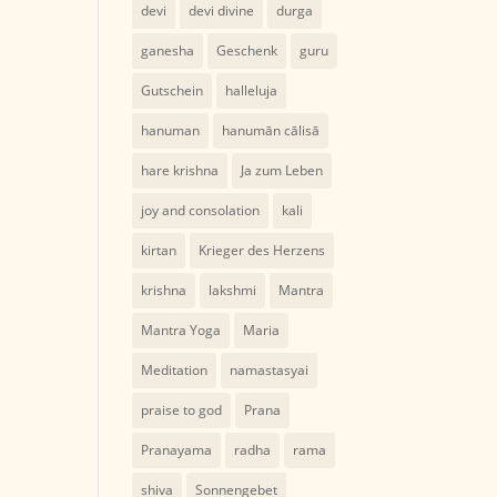
devi
devi divine
durga
ganesha
Geschenk
guru
Gutschein
halleluja
hanuman
hanumān cālisā
hare krishna
Ja zum Leben
joy and consolation
kali
kirtan
Krieger des Herzens
krishna
lakshmi
Mantra
Mantra Yoga
Maria
Meditation
namastasyai
praise to god
Prana
Pranayama
radha
rama
shiva
Sonnengebet