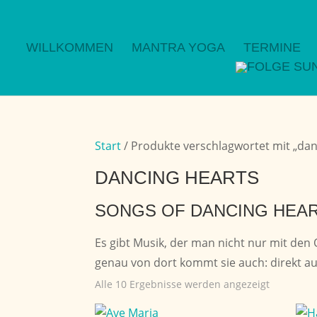
WILLKOMMEN
MANTRA YOGA
TERMINE
Start
/ Produkte verschlagwortet mit „dan
DANCING HEARTS
SONGS OF DANCING HEA
Es gibt Musik, der man nicht nur mit den
genau von dort kommt sie auch: direkt a
Alle 10 Ergebnisse werden angezeigt