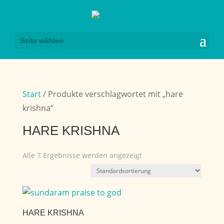
Seite wählen
Start
/ Produkte verschlagwortet mit „hare
krishna“
HARE KRISHNA
Alle 7 Ergebnisse werden angezeigt
HARE KRISHNA