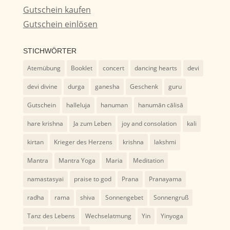
Gutschein kaufen
Gutschein einlösen
STICHWÖRTER
Atemübung
Booklet
concert
dancing hearts
devi
devi divine
durga
ganesha
Geschenk
guru
Gutschein
halleluja
hanuman
hanumān cālisā
hare krishna
Ja zum Leben
joy and consolation
kali
kirtan
Krieger des Herzens
krishna
lakshmi
Mantra
Mantra Yoga
Maria
Meditation
namastasyai
praise to god
Prana
Pranayama
radha
rama
shiva
Sonnengebet
Sonnengruß
Tanz des Lebens
Wechselatmung
Yin
Yinyoga