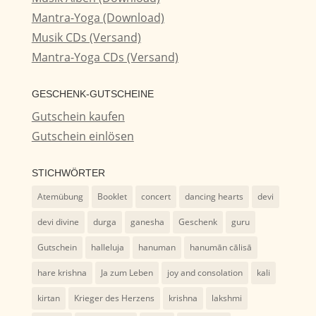
Mantra-Yoga (Download)
Musik CDs (Versand)
Mantra-Yoga CDs (Versand)
GESCHENK-GUTSCHEINE
Gutschein kaufen
Gutschein einlösen
STICHWÖRTER
Atemübung
Booklet
concert
dancing hearts
devi
devi divine
durga
ganesha
Geschenk
guru
Gutschein
halleluja
hanuman
hanumān cālisā
hare krishna
Ja zum Leben
joy and consolation
kali
kirtan
Krieger des Herzens
krishna
lakshmi