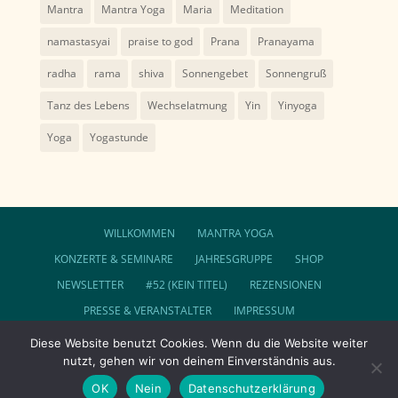
Mantra
Mantra Yoga
Maria
Meditation
namastasyai
praise to god
Prana
Pranayama
radha
rama
shiva
Sonnengebet
Sonnengruß
Tanz des Lebens
Wechselatmung
Yin
Yinyoga
Yoga
Yogastunde
WILLKOMMEN
MANTRA YOGA
KONZERTE & SEMINARE
JAHRESGRUPPE
SHOP
NEWSLETTER
#52 (KEIN TITEL)
REZENSIONEN
PRESSE & VERANSTALTER
IMPRESSUM
DATENSCHUTZ
AGB
Diese Website benutzt Cookies. Wenn du die Website weiter
nutzt, gehen wir von deinem Einverständnis aus.
FOLGE SUNDARAM AUF FACEBOOK
COOKIE-RICHTLINIE (EU)
OK
Nein
Datenschutzerklärung