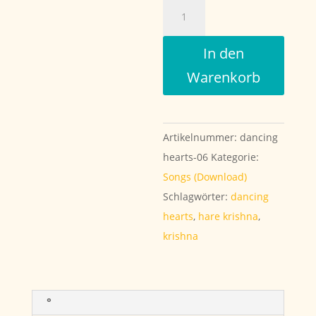
Krishna
Govinda
Menge
In den
Warenkorb
Artikelnummer:
dancing
hearts-06
Kategorie:
Songs (Download)
Schlagwörter:
dancing
hearts
,
hare krishna
,
krishna
°