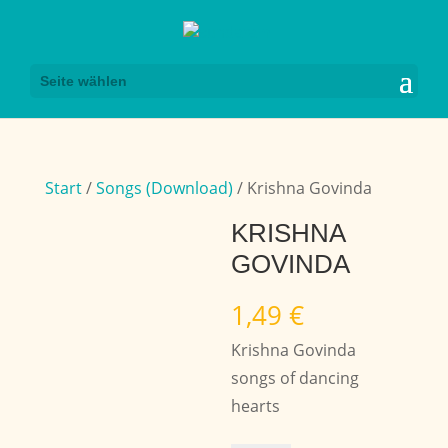
Seite wählen
Start
/
Songs (Download)
/ Krishna Govinda
KRISHNA
GOVINDA
1,49
€
Krishna Govinda
songs of dancing
hearts