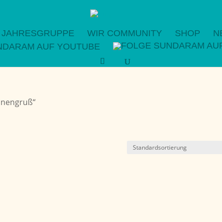
JAHRESGRUPPE
WIR COMMUNITY
SHOP
N
nnengruß“