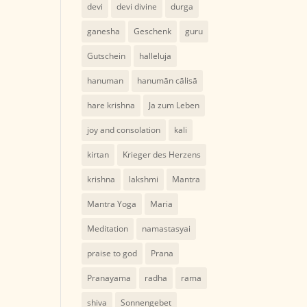
devi
devi divine
durga
ganesha
Geschenk
guru
Gutschein
halleluja
hanuman
hanumān cālisā
hare krishna
Ja zum Leben
joy and consolation
kali
kirtan
Krieger des Herzens
krishna
lakshmi
Mantra
Mantra Yoga
Maria
Meditation
namastasyai
praise to god
Prana
Pranayama
radha
rama
shiva
Sonnengebet