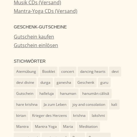
Musik CDs (Versand)
Mantra-Yoga CDs (Versand)
GESCHENK-GUTSCHEINE
Gutschein kaufen
Gutschein einlösen
STICHWÖRTER
Atemübung
Booklet
concert
dancing hearts
devi
devi divine
durga
ganesha
Geschenk
guru
Gutschein
halleluja
hanuman
hanumān cālisā
hare krishna
Ja zum Leben
joy and consolation
kali
kirtan
Krieger des Herzens
krishna
lakshmi
Mantra
Mantra Yoga
Maria
Meditation