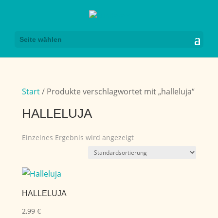
Seite wählen
Start
/ Produkte verschlagwortet mit „halleluja“
HALLELUJA
Einzelnes Ergebnis wird angezeigt
HALLELUJA
2,99
€