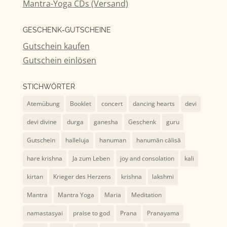
Mantra-Yoga CDs (Versand)
GESCHENK-GUTSCHEINE
Gutschein kaufen
Gutschein einlösen
STICHWÖRTER
Atemübung
Booklet
concert
dancing hearts
devi
devi divine
durga
ganesha
Geschenk
guru
Gutschein
halleluja
hanuman
hanumān cālisā
hare krishna
Ja zum Leben
joy and consolation
kali
kirtan
Krieger des Herzens
krishna
lakshmi
Mantra
Mantra Yoga
Maria
Meditation
namastasyai
praise to god
Prana
Pranayama