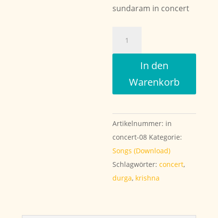
sundaram in concert
Om
Namo
Bhagavate
In den
Vasudevaya
Warenkorb
Menge
Artikelnummer:
in
concert-08
Kategorie:
Songs (Download)
Schlagwörter:
concert
,
durga
,
krishna