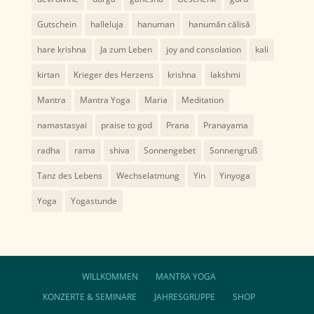
Gutschein
halleluja
hanuman
hanumān cālisā
hare krishna
Ja zum Leben
joy and consolation
kali
kirtan
Krieger des Herzens
krishna
lakshmi
Mantra
Mantra Yoga
Maria
Meditation
namastasyai
praise to god
Prana
Pranayama
radha
rama
shiva
Sonnengebet
Sonnengruß
Tanz des Lebens
Wechselatmung
Yin
Yinyoga
Yoga
Yogastunde
WILLKOMMEN
MANTRA YOGA
KONZERTE & SEMINARE
JAHRESGRUPPE
SHOP