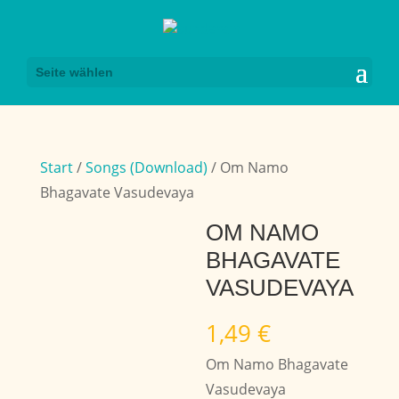
Seite wählen
Start
/
Songs (Download)
/ Om Namo
Bhagavate Vasudevaya
OM NAMO
BHAGAVATE
VASUDEVAYA
1,49
€
Om Namo Bhagavate
Vasudevaya