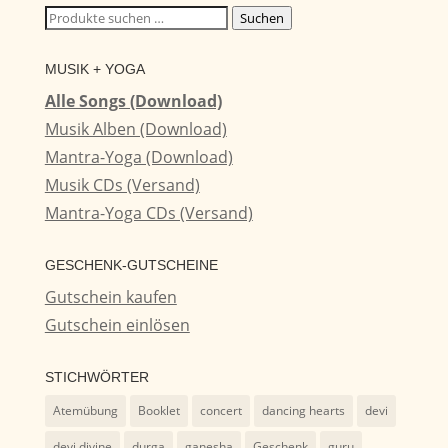
Suchen
Suchen
nach:
MUSIK + YOGA
Alle Songs (Download)
Musik Alben (Download)
Mantra-Yoga (Download)
Musik CDs (Versand)
Mantra-Yoga CDs (Versand)
GESCHENK-GUTSCHEINE
Gutschein kaufen
Gutschein einlösen
STICHWÖRTER
Atemübung
Booklet
concert
dancing hearts
devi
devi divine
durga
ganesha
Geschenk
guru