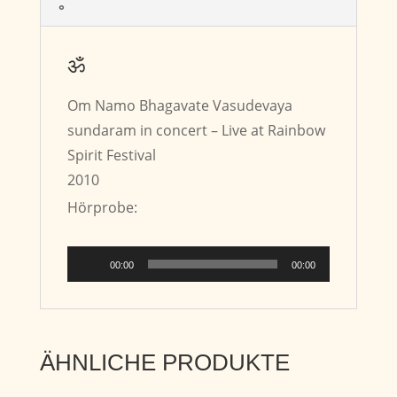
°
ॐ
Om Namo Bhagavate Vasudevaya
sundaram in concert – Live at Rainbow
Spirit Festival
2010
Hörprobe:
Audio-
00:00
00:00
Player
ÄHNLICHE PRODUKTE