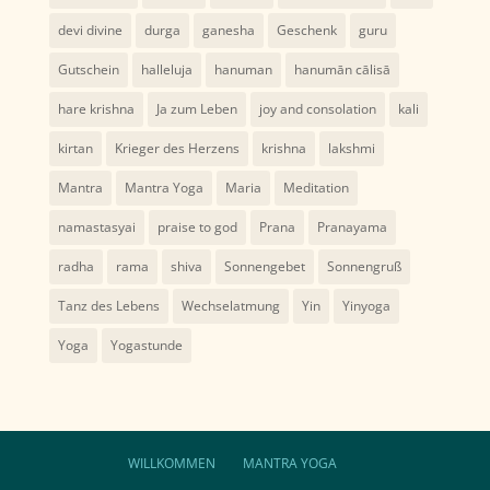
devi divine
durga
ganesha
Geschenk
guru
Gutschein
halleluja
hanuman
hanumān cālisā
hare krishna
Ja zum Leben
joy and consolation
kali
kirtan
Krieger des Herzens
krishna
lakshmi
Mantra
Mantra Yoga
Maria
Meditation
namastasyai
praise to god
Prana
Pranayama
radha
rama
shiva
Sonnengebet
Sonnengruß
Tanz des Lebens
Wechselatmung
Yin
Yinyoga
Yoga
Yogastunde
WILLKOMMEN
MANTRA YOGA