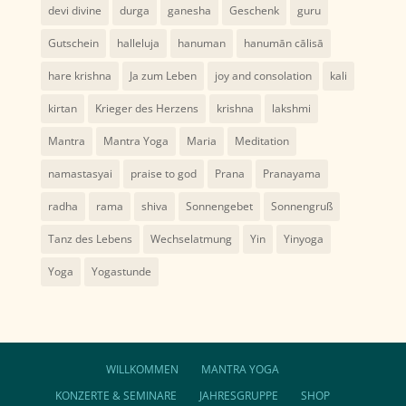
devi divine
durga
ganesha
Geschenk
guru
Gutschein
halleluja
hanuman
hanumān cālisā
hare krishna
Ja zum Leben
joy and consolation
kali
kirtan
Krieger des Herzens
krishna
lakshmi
Mantra
Mantra Yoga
Maria
Meditation
namastasyai
praise to god
Prana
Pranayama
radha
rama
shiva
Sonnengebet
Sonnengruß
Tanz des Lebens
Wechselatmung
Yin
Yinyoga
Yoga
Yogastunde
WILLKOMMEN
MANTRA YOGA
KONZERTE & SEMINARE
JAHRESGRUPPE
SHOP