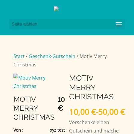
Seite wählen
Start
/
Geschenk-Gutschein
/ Motiv Merry
Christmas
MOTIV
MERRY
CHRISTMAS
MOTIV
10
MERRY
€
10,00
€
-
50,00
€
CHRISTMAS
Verschenke einen
Von :
xyz test
Gutschein und mache