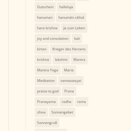
Gutschein
halleluja
hanuman
hanumān cālisā
hare krishna
Ja zum Leben
joy and consolation
kali
kirtan
Krieger des Herzens
krishna
lakshmi
Mantra
Mantra Yoga
Maria
Meditation
namastasyai
praise to god
Prana
Pranayama
radha
rama
shiva
Sonnengebet
Sonnengruß