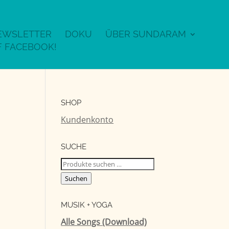
EWSLETTER
DOKU
ÜBER SUNDARAM
SHOP
Kundenkonto
SUCHE
Suchen
nach:
Suchen
MUSIK + YOGA
Alle Songs (Download)