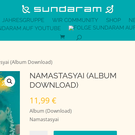
JAHRESGRUPPE
WIR COMMUNITY
SHOP
N
syai (Album Download)
NAMASTASYAI (ALBUM
DOWNLOAD)
11,99
€
Album (Download)
Namastasyai
Namastasyai