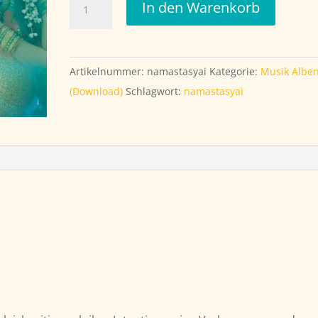
In den Warenkorb
(Album
Download)
Menge
Artikelnummer:
namastasyai
Kategorie:
Musik Albe
(Download)
Schlagwort:
namastasyai