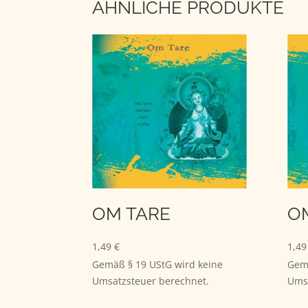
ÄHNLICHE PRODUKTE
OM TARE
O
1,49
€
1,4
Gemäß § 19 UStG wird keine
Gemä
Umsatzsteuer berechnet.
Umsa