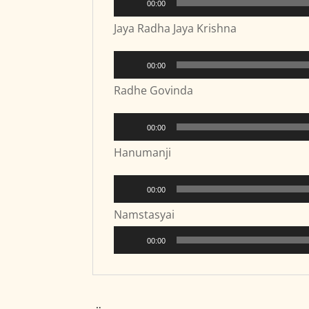
00:00
Player
Jaya Radha Jaya Krishna
Audio-
00:00
Player
Radhe Govinda
Audio-
00:00
Player
Hanumanji
Audio-
00:00
Player
Namstasyai
Audio-
00:00
Player