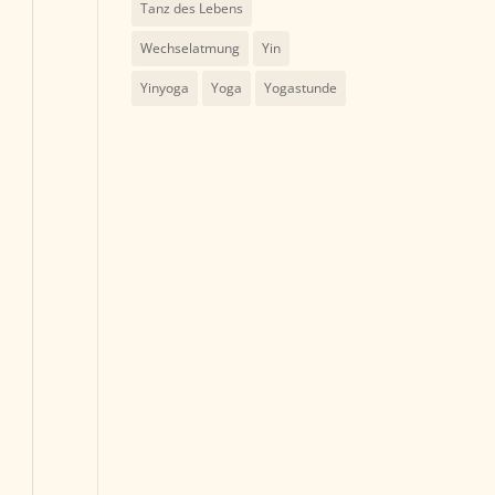
Tanz des Lebens
Wechselatmung
Yin
Yinyoga
Yoga
Yogastunde
en
ter
,
en
ter
e
,
en
ter
e
,
en
ter
e
,
en