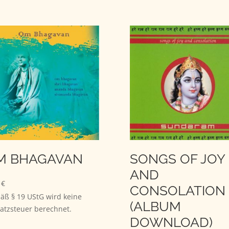
die
regeln.
Lautstärk
zu
regeln.
M BHAGAVAN
SONGS OF JOY
AND
9
€
CONSOLATION
ß § 19 UStG wird keine
(ALBUM
tzsteuer berechnet.
DOWNLOAD)