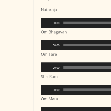
Nataraja
Audio-
00:00
Player
Om Bhagavan
Audio-
00:00
Player
Om Tare
Audio-
00:00
Player
Shri Ram
Audio-
00:00
Player
Om Mata
Audio-