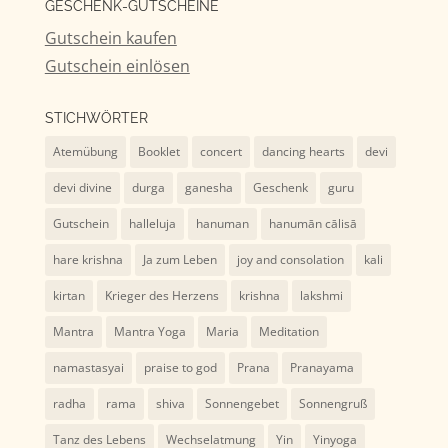
GESCHENK-GUTSCHEINE
Gutschein kaufen
Gutschein einlösen
STICHWÖRTER
Atemübung
Booklet
concert
dancing hearts
devi
devi divine
durga
ganesha
Geschenk
guru
Gutschein
halleluja
hanuman
hanumān cālisā
hare krishna
Ja zum Leben
joy and consolation
kali
kirtan
Krieger des Herzens
krishna
lakshmi
Mantra
Mantra Yoga
Maria
Meditation
namastasyai
praise to god
Prana
Pranayama
radha
rama
shiva
Sonnengebet
Sonnengruß
Tanz des Lebens
Wechselatmung
Yin
Yinyoga