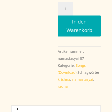
Radhe
Govinda
Menge
In den
Warenkorb
Artikelnummer:
namastasyai-07
Kategorie:
Songs
(Download)
Schlagwörter:
krishna
,
namastasyai
,
radha
°