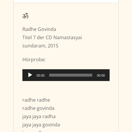
ॐ
Radhe Govinda
Titel 7 der CD Namastasyai
sundaram, 2015
Hörprobe:
Audio-
00:00
00:00
Player
radhe radhe
radhe govinda
jaya jaya radha
jaya jaya govinda