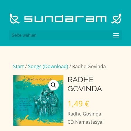
Seite wählen
Start
/
Songs (Download)
/ Radhe Govinda
RADHE
GOVINDA
1,49
€
Radhe Govinda
CD Namastasyai