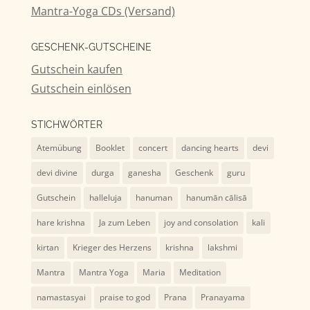
Mantra-Yoga CDs (Versand)
GESCHENK-GUTSCHEINE
Gutschein kaufen
Gutschein einlösen
STICHWÖRTER
Atemübung
Booklet
concert
dancing hearts
devi
devi divine
durga
ganesha
Geschenk
guru
Gutschein
halleluja
hanuman
hanumān cālisā
hare krishna
Ja zum Leben
joy and consolation
kali
kirtan
Krieger des Herzens
krishna
lakshmi
Mantra
Mantra Yoga
Maria
Meditation
namastasyai
praise to god
Prana
Pranayama