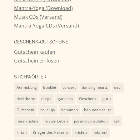
Mantra-Yoga (Download)
Musik CDs (Versand)
Mantra-Yoga CDs (Versand)
GESCHENK-GUTSCHEINE
Gutschein kaufen
Gutschein einlösen
STICHWÖRTER
Atemübung
Booklet
concert
dancing hearts
devi
devi divine
durga
ganesha
Geschenk
guru
Gutschein
halleluja
hanuman
hanumān cālisā
hare krishna
Ja zum Leben
joy and consolation
kali
kirtan
Krieger des Herzens
krishna
lakshmi