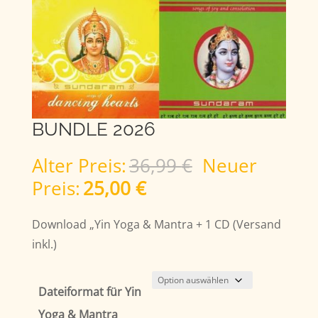
BUNDLE 2026
Ursprünglich
Alter Preis:
36,99
€
Neuer
Preis
Aktueller
Preis:
25,00
€
war:
Preis
36,99 €
ist:
Download „Yin Yoga & Mantra + 1 CD (Versand
25,00 €.
inkl.)
Dateiformat für Yin
Yoga & Mantra