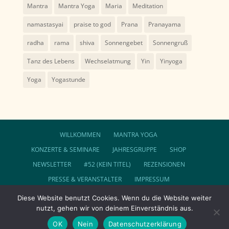
Mantra
Mantra Yoga
Maria
Meditation
namastasyai
praise to god
Prana
Pranayama
radha
rama
shiva
Sonnengebet
Sonnengruß
Tanz des Lebens
Wechselatmung
Yin
Yinyoga
Yoga
Yogastunde
WILLKOMMEN
MANTRA YOGA
KONZERTE & SEMINARE
JAHRESGRUPPE
SHOP
NEWSLETTER
#52 (KEIN TITEL)
REZENSIONEN
PRESSE & VERANSTALTER
IMPRESSUM
DATENSCHUTZ
AGB
Diese Website benutzt Cookies. Wenn du die Website weiter
nutzt, gehen wir von deinem Einverständnis aus.
FOLGE SUNDARAM AUF FACEBOOK
COOKIE-RICHTLINIE (EU)
OK
Nein
Datenschutzerklärung