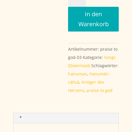
Chalisa
Menge
In den
Warenkorb
Artikelnummer:
praise to
god-03
Kategorie:
Songs
(Download)
Schlagwörter:
hanuman
,
hanumān
cālisā
,
Krieger des
Herzens
,
praise to god
°