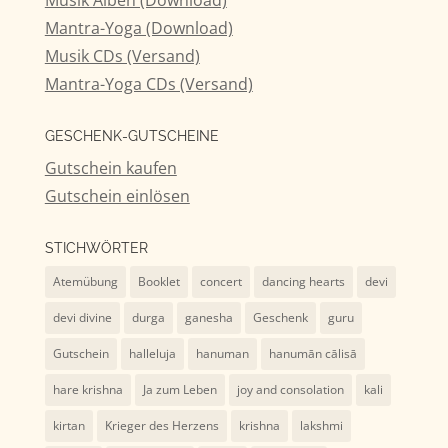
Mantra-Yoga (Download)
Musik CDs (Versand)
Mantra-Yoga CDs (Versand)
GESCHENK-GUTSCHEINE
Gutschein kaufen
Gutschein einlösen
STICHWÖRTER
Atemübung
Booklet
concert
dancing hearts
devi
devi divine
durga
ganesha
Geschenk
guru
Gutschein
halleluja
hanuman
hanumān cālisā
hare krishna
Ja zum Leben
joy and consolation
kali
kirtan
Krieger des Herzens
krishna
lakshmi