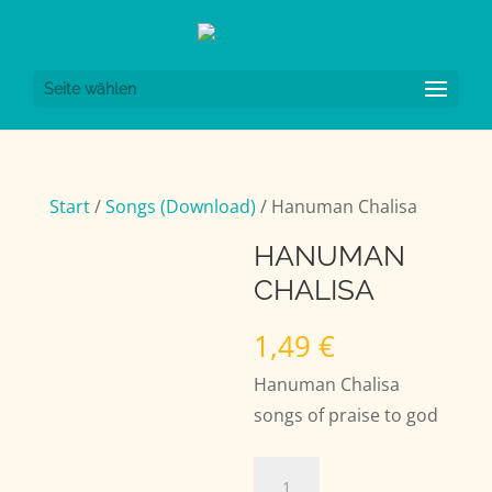
Seite wählen
Start
/
Songs (Download)
/ Hanuman Chalisa
HANUMAN
CHALISA
1,49
€
Hanuman Chalisa
songs of praise to god
Hanuman