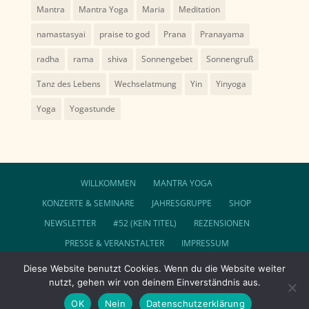
Mantra
Mantra Yoga
Maria
Meditation
namastasyai
praise to god
Prana
Pranayama
radha
rama
shiva
Sonnengebet
Sonnengruß
Tanz des Lebens
Wechselatmung
Yin
Yinyoga
Yoga
Yogastunde
WILLKOMMEN
MANTRA YOGA
KONZERTE & SEMINARE
JAHRESGRUPPE
SHOP
NEWSLETTER
#52 (KEIN TITEL)
REZENSIONEN
PRESSE & VERANSTALTER
IMPRESSUM
DATENSCHUTZ
AGB
Diese Website benutzt Cookies. Wenn du die Website weiter
nutzt, gehen wir von deinem Einverständnis aus.
FOLGE SUNDARAM AUF FACEBOOK
COOKIE-RICHTLINIE (EU)
OK
Nein
Datenschutzerklärung