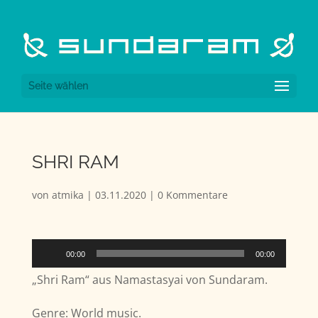
Seite wählen
SHRI RAM
von
atmika
|
03.11.2020
|
0 Kommentare
Audio-
00:00
00:00
Player
„Shri Ram“ aus Namastasyai von Sundaram.
Genre: World music.