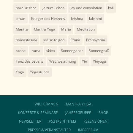
hare krishna
Ja zum Leben
joy and consolation
kali
kirtan
Krieger des Herzens
krishna
lakshmi
Mantra
Mantra Yoga
Maria
Meditation
namastasyai
praise to god
Prana
Pranayama
radha
rama
shiva
Sonnengebet
Sonnengruß
Tanz des Lebens
Wechselatmung
Yin
Yinyoga
Yoga
Yogastunde
WILLKOMMEN
MANTRA YOGA
KONZERTE & SEMINARE
JAHRESGRUPPE
SHOP
NEWSLETTER
#52 (KEIN TITEL)
REZENSIONEN
PRESSE & VERANSTALTER
IMPRESSUM