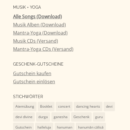
nach:
MUSIK + YOGA
Alle Songs (Download)
Musik Alben (Download)
Mantra-Yoga (Download)
Musik CDs (Versand)
Mantra-Yoga CDs (Versand)
GESCHENK-GUTSCHEINE
Gutschein kaufen
Gutschein einlösen
STICHWÖRTER
Atemübung
Booklet
concert
dancing hearts
devi
devi divine
durga
ganesha
Geschenk
guru
Gutschein
halleluja
hanuman
hanumān cālisā