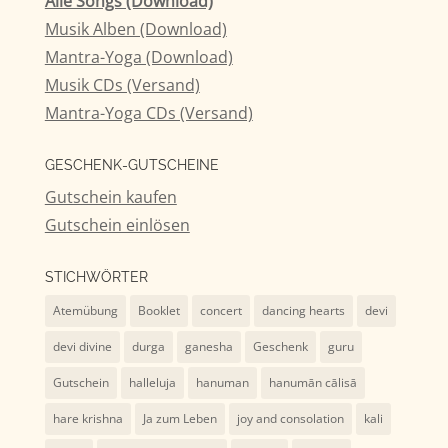
Alle Songs (Download)
Musik Alben (Download)
Mantra-Yoga (Download)
Musik CDs (Versand)
Mantra-Yoga CDs (Versand)
GESCHENK-GUTSCHEINE
Gutschein kaufen
Gutschein einlösen
STICHWÖRTER
Atemübung
Booklet
concert
dancing hearts
devi
devi divine
durga
ganesha
Geschenk
guru
Gutschein
halleluja
hanuman
hanumān cālisā
hare krishna
Ja zum Leben
joy and consolation
kali