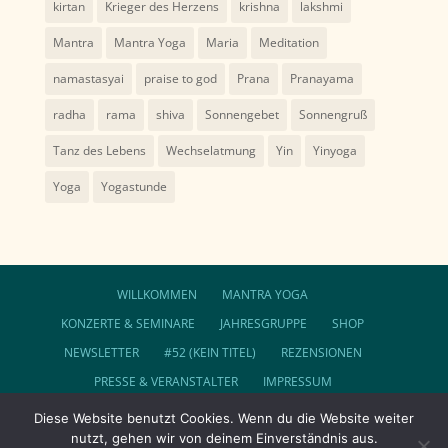
kirtan
Krieger des Herzens
krishna
lakshmi
Mantra
Mantra Yoga
Maria
Meditation
namastasyai
praise to god
Prana
Pranayama
radha
rama
shiva
Sonnengebet
Sonnengruß
Tanz des Lebens
Wechselatmung
Yin
Yinyoga
Yoga
Yogastunde
WILLKOMMEN
MANTRA YOGA
KONZERTE & SEMINARE
JAHRESGRUPPE
SHOP
NEWSLETTER
#52 (KEIN TITEL)
REZENSIONEN
PRESSE & VERANSTALTER
IMPRESSUM
DATENSCHUTZ
AGB
Diese Website benutzt Cookies. Wenn du die Website weiter
nutzt, gehen wir von deinem Einverständnis aus.
FOLGE SUNDARAM AUF FACEBOOK