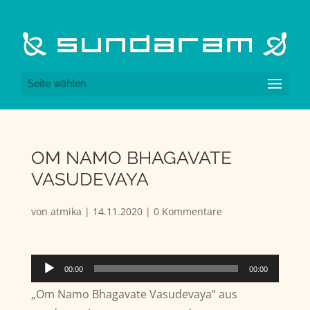
Seite wählen
OM NAMO BHAGAVATE
VASUDEVAYA
von
atmika
|
14.11.2020
|
0 Kommentare
Audio-
00:00
00:00
Player
„Om Namo Bhagavate Vasudevaya“ aus