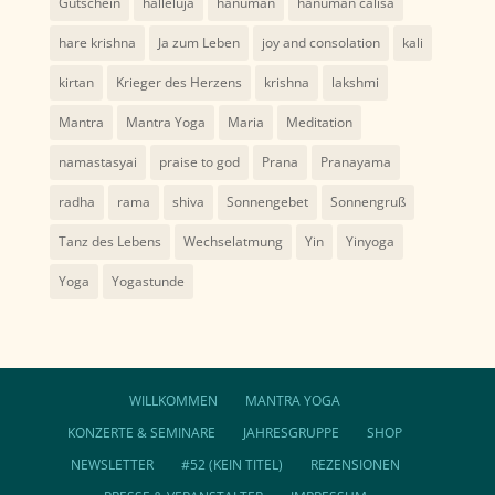
Gutschein
halleluja
hanuman
hanumān cālisā
hare krishna
Ja zum Leben
joy and consolation
kali
kirtan
Krieger des Herzens
krishna
lakshmi
Mantra
Mantra Yoga
Maria
Meditation
namastasyai
praise to god
Prana
Pranayama
radha
rama
shiva
Sonnengebet
Sonnengruß
Tanz des Lebens
Wechselatmung
Yin
Yinyoga
Yoga
Yogastunde
WILLKOMMEN
MANTRA YOGA
KONZERTE & SEMINARE
JAHRESGRUPPE
SHOP
NEWSLETTER
#52 (KEIN TITEL)
REZENSIONEN