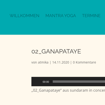
WILLKOMMEN
MANTRA YOGA
TERMINE
02_GANAPATAYE
von
atmika
|
14.11.2020
|
0 Kommentare
Audio-
00:00
Player
„02_Ganapataye“ aus sundaram in concert