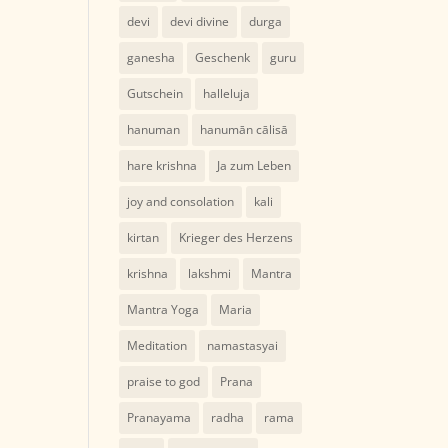
devi
devi divine
durga
ganesha
Geschenk
guru
Gutschein
halleluja
hanuman
hanumān cālisā
hare krishna
Ja zum Leben
joy and consolation
kali
kirtan
Krieger des Herzens
krishna
lakshmi
Mantra
Mantra Yoga
Maria
Meditation
namastasyai
praise to god
Prana
Pranayama
radha
rama