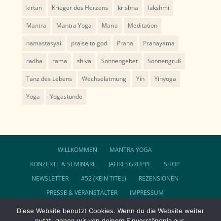
kirtan
Krieger des Herzens
krishna
lakshmi
Mantra
Mantra Yoga
Maria
Meditation
namastasyai
praise to god
Prana
Pranayama
radha
rama
shiva
Sonnengebet
Sonnengruß
Tanz des Lebens
Wechselatmung
Yin
Yinyoga
Yoga
Yogastunde
WILLKOMMEN
MANTRA YOGA
KONZERTE & SEMINARE
JAHRESGRUPPE
SHOP
NEWSLETTER
#52 (KEIN TITEL)
REZENSIONEN
PRESSE & VERANSTALTER
IMPRESSUM
DATENSCHUTZ
AGB
Diese Website benutzt Cookies. Wenn du die Website weiter
nutzt, gehen wir von deinem Einverständnis aus.