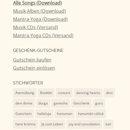
Alle Songs (Download)
Musik Alben (Download)
Mantra-Yoga (Download)
Musik CDs (Versand)
Mantra-Yoga CDs (Versand)
GESCHENK-GUTSCHEINE
Gutschein kaufen
Gutschein einlösen
STICHWÖRTER
Atemübung
Booklet
concert
dancing hearts
devi
devi divine
durga
ganesha
Geschenk
guru
Gutschein
halleluja
hanuman
hanumān cālisā
hare krishna
Ja zum Leben
joy and consolation
kali