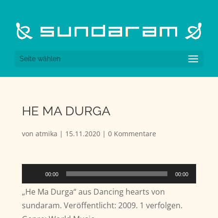
Seite wählen
HE MA DURGA
von
atmika
|
15.11.2020
|
0 Kommentare
Audio-
00:00
00:00
Player
„He Ma Durga“ aus Dancing hearts von
sundaram. Veröffentlicht: 2009. 1 verfolgen.