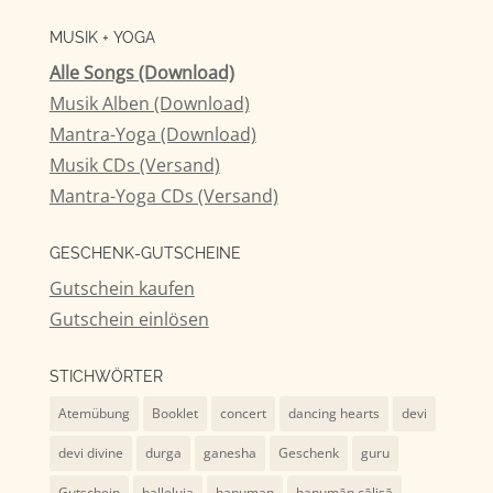
nach:
MUSIK + YOGA
Alle Songs (Download)
Musik Alben (Download)
Mantra-Yoga (Download)
Musik CDs (Versand)
Mantra-Yoga CDs (Versand)
GESCHENK-GUTSCHEINE
Gutschein kaufen
Gutschein einlösen
STICHWÖRTER
Atemübung
Booklet
concert
dancing hearts
devi
devi divine
durga
ganesha
Geschenk
guru
Gutschein
halleluja
hanuman
hanumān cālisā