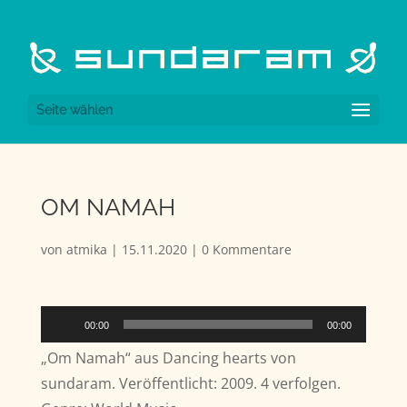
Seite wählen
OM NAMAH
von
atmika
|
15.11.2020
|
0 Kommentare
Audio-
00:00
00:00
Player
„Om Namah“ aus Dancing hearts von
sundaram. Veröffentlicht: 2009. 4 verfolgen.