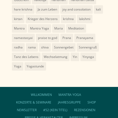
hare krishna
Ja zum Leben
joy and consolation
kali
kirtan
Krieger des Herzens
krishna
lakshmi
Mantra
Mantra Yoga
Maria
Meditation
namastasyai
praise to god
Prana
Pranayama
radha
rama
shiva
Sonnengebet
Sonnengruß
Tanz des Lebens
Wechselatmung
Yin
Yinyoga
Yoga
Yogastunde
WILLKOMMEN
MANTRA YOGA
KONZERTE & SEMINARE
JAHRESGRUPPE
SHOP
NEWSLETTER
#52 (KEIN TITEL)
REZENSIONEN
PRESSE & VERANSTALTER
IMPRESSUM