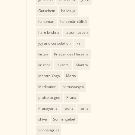
Gutschein
halleluja
hanuman
hanumān cālisā
hare krishna
Ja zum Leben
joy and consolation
kali
kirtan
Krieger des Herzens
krishna
lakshmi
Mantra
Mantra Yoga
Maria
Meditation
namastasyai
praise to god
Prana
Pranayama
radha
rama
shiva
Sonnengebet
Sonnengruß