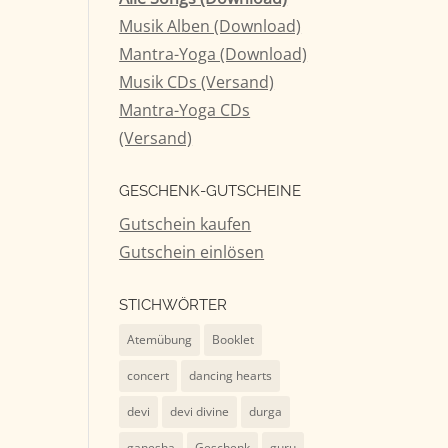
Musik Alben (Download)
Mantra-Yoga (Download)
Musik CDs (Versand)
Mantra-Yoga CDs
(Versand)
GESCHENK-GUTSCHEINE
Gutschein kaufen
Gutschein einlösen
STICHWÖRTER
Atemübung
Booklet
concert
dancing hearts
devi
devi divine
durga
ganesha
Geschenk
guru