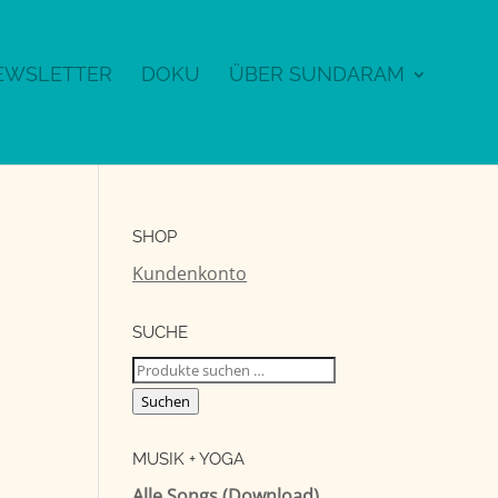
EWSLETTER
DOKU
ÜBER SUNDARAM
SHOP
Kundenkonto
SUCHE
Suchen
nach:
Suchen
MUSIK + YOGA
Alle Songs (Download)