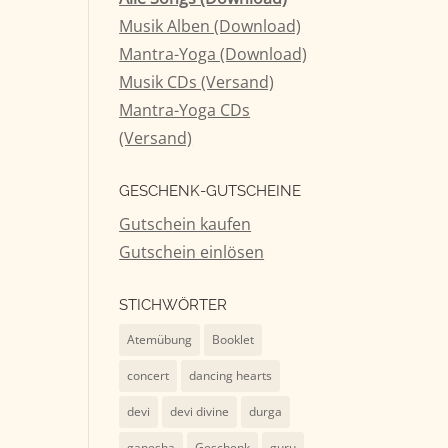
Musik Alben (Download)
tärke
Mantra-Yoga (Download)
Musik CDs (Versand)
n.
Mantra-Yoga CDs
(Versand)
GESCHENK-GUTSCHEINE
Gutschein kaufen
Gutschein einlösen
STICHWÖRTER
Atemübung
Booklet
concert
dancing hearts
devi
devi divine
durga
ganesha
Geschenk
guru