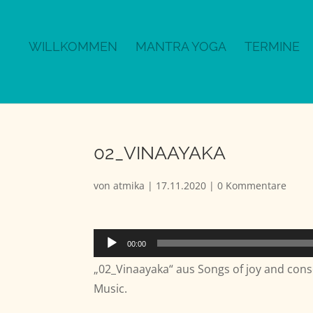
WILLKOMMEN
MANTRA YOGA
TERMINE
02_VINAAYAKA
von
atmika
|
17.11.2020
|
0 Kommentare
Audio-
00:00
Player
„02_Vinaayaka“ aus Songs of joy and cons
Music.