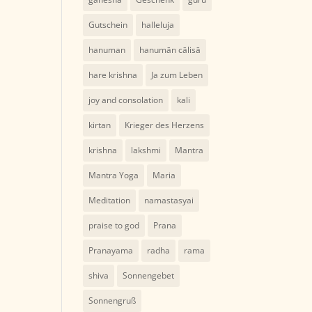
Gutschein
halleluja
hanuman
hanumān cālisā
hare krishna
Ja zum Leben
joy and consolation
kali
kirtan
Krieger des Herzens
krishna
lakshmi
Mantra
Mantra Yoga
Maria
Meditation
namastasyai
praise to god
Prana
Pranayama
radha
rama
shiva
Sonnengebet
Sonnengruß