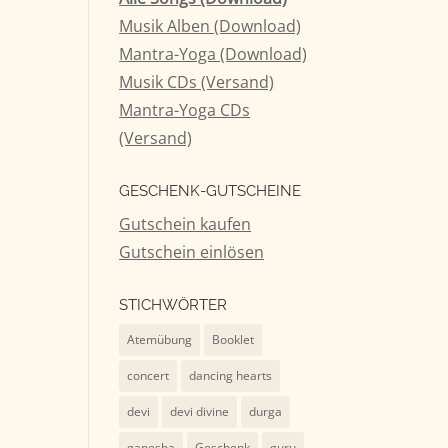
Musik Alben (Download)
tärke
Mantra-Yoga (Download)
Musik CDs (Versand)
n.
Mantra-Yoga CDs
(Versand)
GESCHENK-GUTSCHEINE
Gutschein kaufen
Gutschein einlösen
STICHWÖRTER
Atemübung
Booklet
concert
dancing hearts
devi
devi divine
durga
ganesha
Geschenk
guru