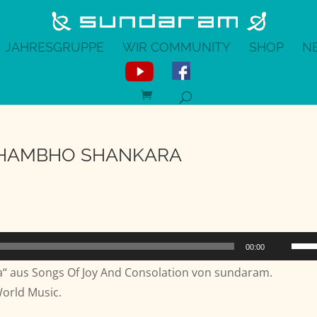
JAHRESGRUPPE
WIR COMMUNITY
SHOP
N
SHAMBHO SHANKARA
Pfeil
00:00
Hoch
 aus Songs Of Joy And Consolation von sundaram.
benu
World Music.
um