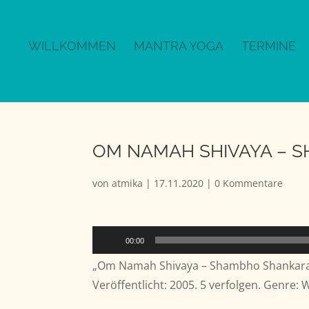
WILLKOMMEN
MANTRA YOGA
TERMINE
OM NAMAH SHIVAYA – 
von
atmika
|
17.11.2020
|
0 Kommentare
Audio-
00:00
Player
„Om Namah Shivaya – Shambho Shankara“
Veröffentlicht: 2005. 5 verfolgen. Genre: 