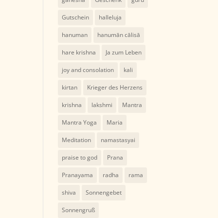
Gutschein
halleluja
hanuman
hanumān cālisā
hare krishna
Ja zum Leben
joy and consolation
kali
kirtan
Krieger des Herzens
krishna
lakshmi
Mantra
Mantra Yoga
Maria
Meditation
namastasyai
praise to god
Prana
Pranayama
radha
rama
shiva
Sonnengebet
Sonnengruß