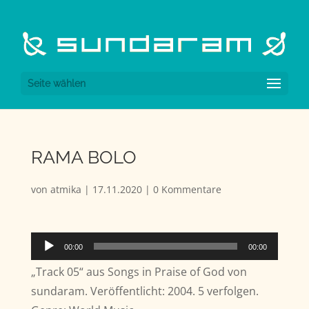
Seite wählen
RAMA BOLO
von
atmika
|
17.11.2020
|
0 Kommentare
Audio-
00:00
00:00
Player
„Track 05“ aus Songs in Praise of God von
sundaram. Veröffentlicht: 2004. 5 verfolgen.