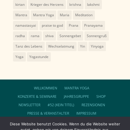
kirtan
Krieger des Herzens
krishna
lakshmi
Mantra
Mantra Yoga
Maria
Meditation
namastasyai
praise to god
Prana
Pranayama
radha
rama
shiva
Sonnengebet
Sonnengruß
Tanz des Lebens
Wechselatmung
Yin
Yinyoga
Yoga
Yogastunde
WILLKOMMEN
MANTRA YOGA
KONZERTE & SEMINARE
JAHRESGRUPPE
SHOP
NEWSLETTER
#52 (KEIN TITEL)
REZENSIONEN
PRESSE & VERANSTALTER
IMPRESSUM
DATENSCHUTZ
AGB
Diese Website benutzt Cookies. Wenn du die Website weiter
nutzt, gehen wir von deinem Einverständnis aus.