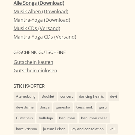
Alle Songs (Download)
Musik Alben (Download)
Mantra-Yoga (Download)
Musik CDs (Versand)
Mantra-Yoga CDs (Versand)
GESCHENK-GUTSCHEINE
Gutschein kaufen
Gutschein einlösen
STICHWÖRTER
Atemübung
Booklet
concert
dancing hearts
devi
devi divine
durga
ganesha
Geschenk
guru
Gutschein
halleluja
hanuman
hanumān cālisā
hare krishna
Ja zum Leben
joy and consolation
kali