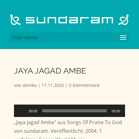
Seite wählen
JAYA JAGAD AMBE
von
atmika
|
17.11.2020
|
0 Kommentare
Audio-
00:00
00:00
Player
„Jaya Jagad Ambe“ aus Songs Of Praise To God
von sundaram. Veröffentlicht: 2004. 1