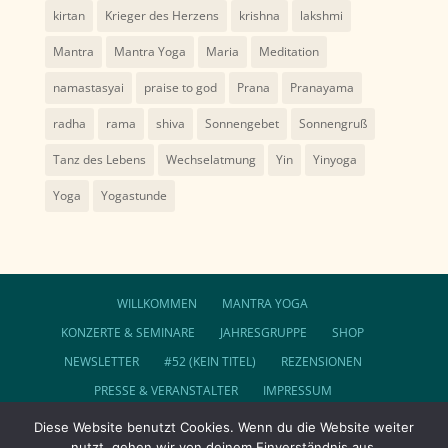
kirtan
Krieger des Herzens
krishna
lakshmi
Mantra
Mantra Yoga
Maria
Meditation
namastasyai
praise to god
Prana
Pranayama
radha
rama
shiva
Sonnengebet
Sonnengruß
Tanz des Lebens
Wechselatmung
Yin
Yinyoga
Yoga
Yogastunde
WILLKOMMEN
MANTRA YOGA
KONZERTE & SEMINARE
JAHRESGRUPPE
SHOP
NEWSLETTER
#52 (KEIN TITEL)
REZENSIONEN
PRESSE & VERANSTALTER
IMPRESSUM
DATENSCHUTZ
AGB
Diese Website benutzt Cookies. Wenn du die Website weiter
nutzt, gehen wir von deinem Einverständnis aus.