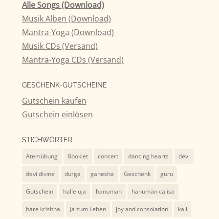
Alle Songs (Download)
Musik Alben (Download)
Mantra-Yoga (Download)
Musik CDs (Versand)
Mantra-Yoga CDs (Versand)
GESCHENK-GUTSCHEINE
Gutschein kaufen
Gutschein einlösen
STICHWÖRTER
Atemübung
Booklet
concert
dancing hearts
devi
devi divine
durga
ganesha
Geschenk
guru
Gutschein
halleluja
hanuman
hanumān cālisā
hare krishna
Ja zum Leben
joy and consolation
kali