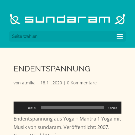
Seite wählen
ENDENTSPANNUNG
von
atmika
|
18.11.2020
|
0 Kommentare
Audio-
00:00
00:00
Player
Endentspannung aus Yoga + Mantra 1 Yoga mit
Musik von sundaram. Veröffentlicht: 2007.