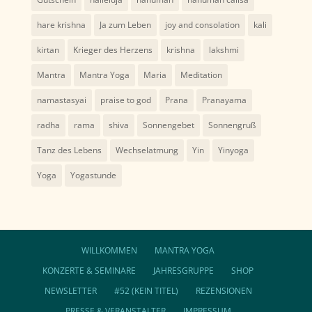
hare krishna
Ja zum Leben
joy and consolation
kali
kirtan
Krieger des Herzens
krishna
lakshmi
Mantra
Mantra Yoga
Maria
Meditation
namastasyai
praise to god
Prana
Pranayama
radha
rama
shiva
Sonnengebet
Sonnengruß
Tanz des Lebens
Wechselatmung
Yin
Yinyoga
Yoga
Yogastunde
WILLKOMMEN
MANTRA YOGA
KONZERTE & SEMINARE
JAHRESGRUPPE
SHOP
NEWSLETTER
#52 (KEIN TITEL)
REZENSIONEN
PRESSE & VERANSTALTER
IMPRESSUM