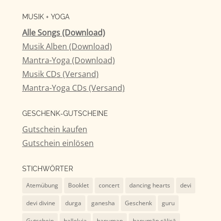
nach:
MUSIK + YOGA
Alle Songs (Download)
Musik Alben (Download)
Mantra-Yoga (Download)
Musik CDs (Versand)
Mantra-Yoga CDs (Versand)
GESCHENK-GUTSCHEINE
Gutschein kaufen
Gutschein einlösen
STICHWÖRTER
Atemübung
Booklet
concert
dancing hearts
devi
devi divine
durga
ganesha
Geschenk
guru
Gutschein
halleluja
hanuman
hanumān cālisā