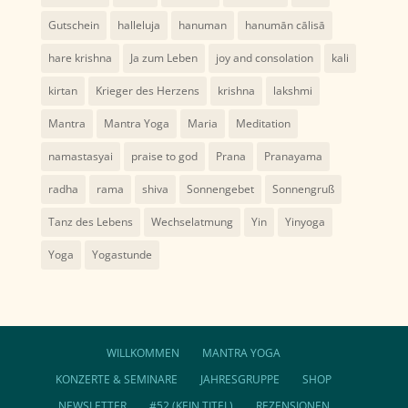
Gutschein
halleluja
hanuman
hanumān cālisā
hare krishna
Ja zum Leben
joy and consolation
kali
kirtan
Krieger des Herzens
krishna
lakshmi
Mantra
Mantra Yoga
Maria
Meditation
namastasyai
praise to god
Prana
Pranayama
radha
rama
shiva
Sonnengebet
Sonnengruß
Tanz des Lebens
Wechselatmung
Yin
Yinyoga
Yoga
Yogastunde
WILLKOMMEN
MANTRA YOGA
KONZERTE & SEMINARE
JAHRESGRUPPE
SHOP
NEWSLETTER
#52 (KEIN TITEL)
REZENSIONEN