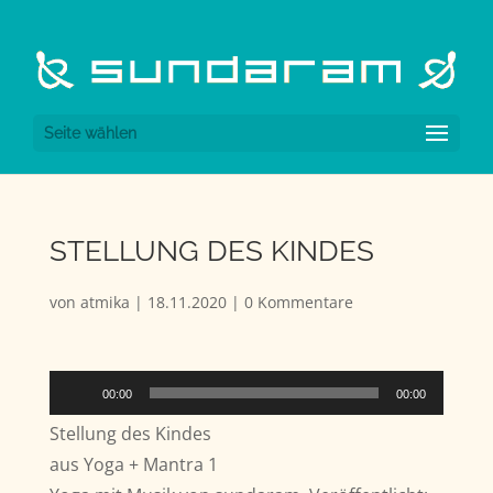
Seite wählen
STELLUNG DES KINDES
von
atmika
|
18.11.2020
|
0 Kommentare
Audio-
00:00
00:00
Player
Stellung des Kindes
aus Yoga + Mantra 1