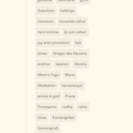
Gutschein
halleluja
hanuman
hanumān cālisā
hare krishna
Ja zum Leben
joy and consolation
kali
kirtan
Krieger des Herzens
krishna
lakshmi
Mantra
Mantra Yoga
Maria
Meditation
namastasyai
praise to god
Prana
Pranayama
radha
rama
shiva
Sonnengebet
Sonnengruß