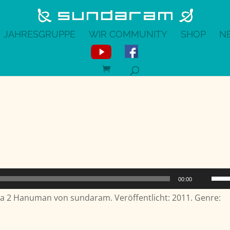
JAHRESGRUPPE
WIR COMMUNITY
SHOP
N
Pfeil
00:00
Hoch
a 2 Hanuman von sundaram. Veröffentlicht: 2011. Genre:
benu
um