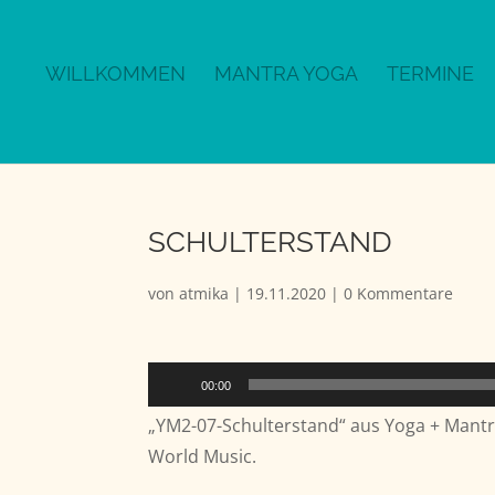
WILLKOMMEN
MANTRA YOGA
TERMINE
SCHULTERSTAND
von
atmika
|
19.11.2020
|
0 Kommentare
Audio-
00:00
Player
„YM2-07-Schulterstand“ aus Yoga + Mantr
World Music.