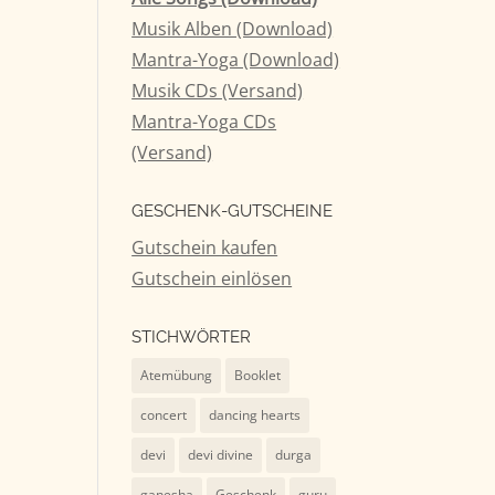
Musik Alben (Download)
tärke
Mantra-Yoga (Download)
Musik CDs (Versand)
n.
Mantra-Yoga CDs
(Versand)
GESCHENK-GUTSCHEINE
Gutschein kaufen
Gutschein einlösen
STICHWÖRTER
Atemübung
Booklet
concert
dancing hearts
devi
devi divine
durga
ganesha
Geschenk
guru