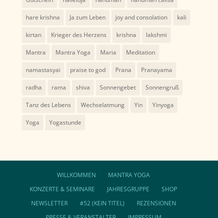
hare krishna
Ja zum Leben
joy and consolation
kali
kirtan
Krieger des Herzens
krishna
lakshmi
Mantra
Mantra Yoga
Maria
Meditation
namastasyai
praise to god
Prana
Pranayama
radha
rama
shiva
Sonnengebet
Sonnengruß
Tanz des Lebens
Wechselatmung
Yin
Yinyoga
Yoga
Yogastunde
WILLKOMMEN
MANTRA YOGA
KONZERTE & SEMINARE
JAHRESGRUPPE
SHOP
NEWSLETTER
#52 (KEIN TITEL)
REZENSIONEN
PRESSE & VERANSTALTER
IMPRESSUM