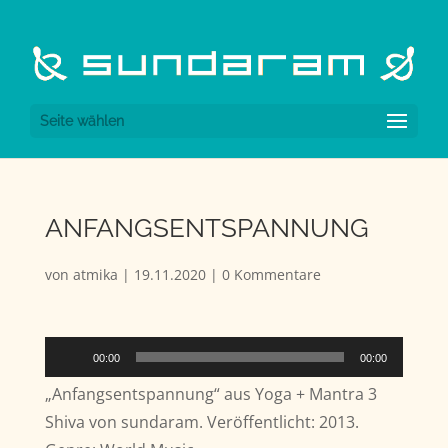
Seite wählen
ANFANGSENTSPANNUNG
von
atmika
|
19.11.2020
|
0 Kommentare
Audio-
00:00
00:00
Player
„Anfangsentspannung“ aus Yoga + Mantra 3
Shiva von sundaram. Veröffentlicht: 2013.