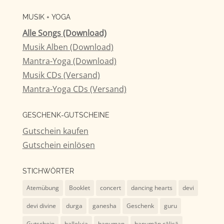
nach:
MUSIK + YOGA
Alle Songs (Download)
Musik Alben (Download)
Mantra-Yoga (Download)
Musik CDs (Versand)
Mantra-Yoga CDs (Versand)
GESCHENK-GUTSCHEINE
Gutschein kaufen
Gutschein einlösen
STICHWÖRTER
Atemübung
Booklet
concert
dancing hearts
devi
devi divine
durga
ganesha
Geschenk
guru
Gutschein
halleluja
hanuman
hanumān cālisā