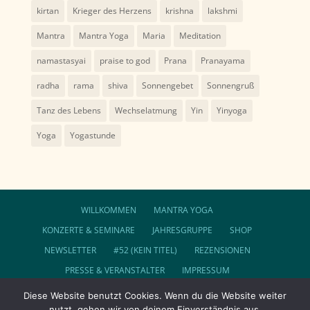
kirtan
Krieger des Herzens
krishna
lakshmi
Mantra
Mantra Yoga
Maria
Meditation
namastasyai
praise to god
Prana
Pranayama
radha
rama
shiva
Sonnengebet
Sonnengruß
Tanz des Lebens
Wechselatmung
Yin
Yinyoga
Yoga
Yogastunde
WILLKOMMEN
MANTRA YOGA
KONZERTE & SEMINARE
JAHRESGRUPPE
SHOP
NEWSLETTER
#52 (KEIN TITEL)
REZENSIONEN
PRESSE & VERANSTALTER
IMPRESSUM
DATENSCHUTZ
AGB
Diese Website benutzt Cookies. Wenn du die Website weiter
nutzt, gehen wir von deinem Einverständnis aus.