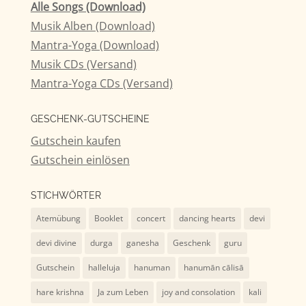
Alle Songs (Download)
Musik Alben (Download)
Mantra-Yoga (Download)
Musik CDs (Versand)
Mantra-Yoga CDs (Versand)
GESCHENK-GUTSCHEINE
Gutschein kaufen
Gutschein einlösen
STICHWÖRTER
Atemübung
Booklet
concert
dancing hearts
devi
devi divine
durga
ganesha
Geschenk
guru
Gutschein
halleluja
hanuman
hanumān cālisā
hare krishna
Ja zum Leben
joy and consolation
kali