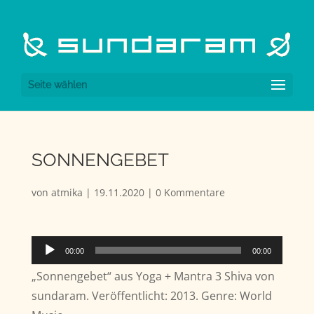
Seite wählen
SONNENGEBET
von
atmika
|
19.11.2020
|
0 Kommentare
Audio-
00:00
00:00
Player
„Sonnengebet“ aus Yoga + Mantra 3 Shiva von
sundaram. Veröffentlicht: 2013. Genre: World