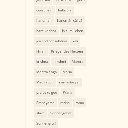
Gutschein
halleluja
hanuman
hanumān cālisā
hare krishna
Ja zum Leben
joy and consolation
kali
kirtan
Krieger des Herzens
krishna
lakshmi
Mantra
Mantra Yoga
Maria
Meditation
namastasyai
praise to god
Prana
Pranayama
radha
rama
shiva
Sonnengebet
Sonnengruß