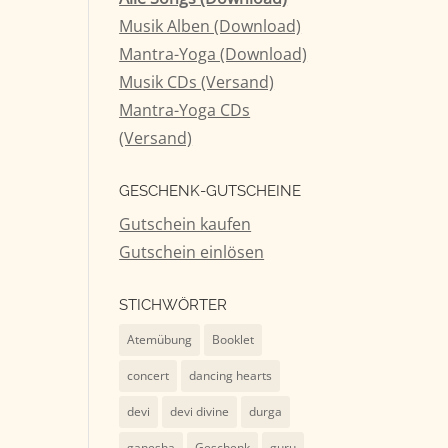
Musik Alben (Download)
tärke
Mantra-Yoga (Download)
Musik CDs (Versand)
n.
Mantra-Yoga CDs
(Versand)
GESCHENK-GUTSCHEINE
Gutschein kaufen
Gutschein einlösen
STICHWÖRTER
Atemübung
Booklet
concert
dancing hearts
devi
devi divine
durga
ganesha
Geschenk
guru