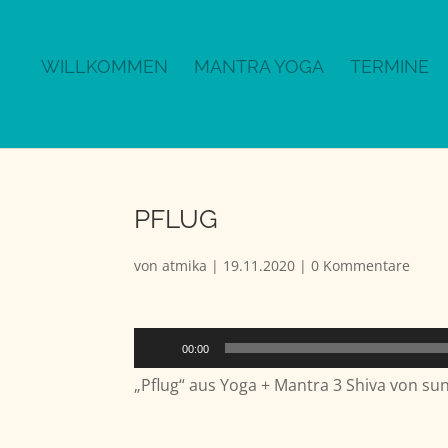
WILLKOMMEN
MANTRA YOGA
TERMINE
PFLUG
von
atmika
|
19.11.2020
|
0 Kommentare
Audio-
00:00
Player
„Pflug“ aus Yoga + Mantra 3 Shiva von su