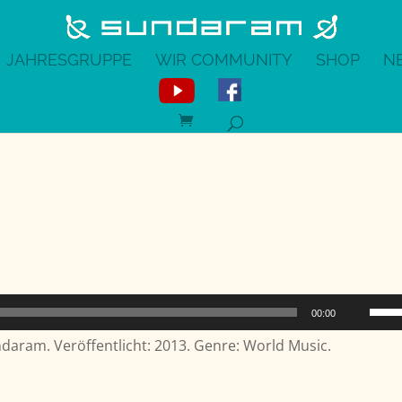
JAHRESGRUPPE
WIR COMMUNITY
SHOP
N
Pfeil
00:00
Hoch
ndaram. Veröffentlicht: 2013. Genre: World Music.
benu
um