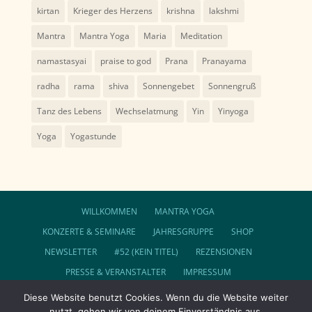
kirtan
Krieger des Herzens
krishna
lakshmi
Mantra
Mantra Yoga
Maria
Meditation
namastasyai
praise to god
Prana
Pranayama
radha
rama
shiva
Sonnengebet
Sonnengruß
Tanz des Lebens
Wechselatmung
Yin
Yinyoga
Yoga
Yogastunde
WILLKOMMEN
MANTRA YOGA
KONZERTE & SEMINARE
JAHRESGRUPPE
SHOP
NEWSLETTER
#52 (KEIN TITEL)
REZENSIONEN
PRESSE & VERANSTALTER
IMPRESSUM
DATENSCHUTZ
AGB
Diese Website benutzt Cookies. Wenn du die Website weiter
nutzt, gehen wir von deinem Einverständnis aus.