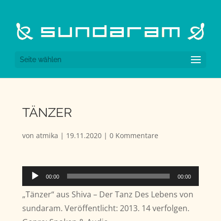
Seite wählen
TÄNZER
von
atmika
|
19.11.2020
|
0 Kommentare
Audio-
00:00
00:00
Player
„Tänzer“ aus Shiva – Der Tanz Des Lebens von
sundaram. Veröffentlicht: 2013. 14 verfolgen.