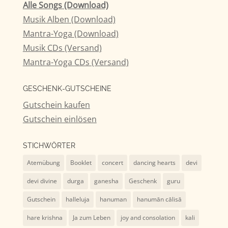
Alle Songs (Download)
Musik Alben (Download)
Mantra-Yoga (Download)
Musik CDs (Versand)
Mantra-Yoga CDs (Versand)
GESCHENK-GUTSCHEINE
Gutschein kaufen
Gutschein einlösen
STICHWÖRTER
Atemübung
Booklet
concert
dancing hearts
devi
devi divine
durga
ganesha
Geschenk
guru
Gutschein
halleluja
hanuman
hanumān cālisā
hare krishna
Ja zum Leben
joy and consolation
kali