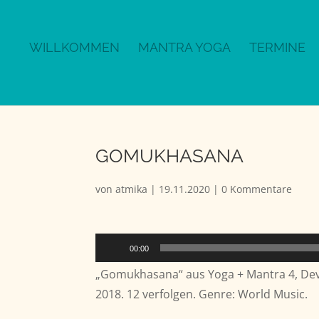
WILLKOMMEN
MANTRA YOGA
TERMINE
GOMUKHASANA
von
atmika
|
19.11.2020
|
0 Kommentare
Audio-
00:00
Player
„Gomukhasana“ aus Yoga + Mantra 4, Devi
2018. 12 verfolgen. Genre: World Music.