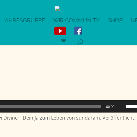
JAHRESGRUPPE
WIR COMMUNITY
SHOP
N
Pfeil
00:00
Hoch
 Divine – Dein Ja zum Leben von sundaram. Veröffentlicht:
benu
um