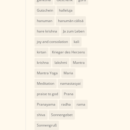
Gutschein
halleluja
hanuman
hanumān cālisā
hare krishna
Ja zum Leben
joy and consolation
kali
kirtan
Krieger des Herzens
krishna
lakshmi
Mantra
Mantra Yoga
Maria
Meditation
namastasyai
praise to god
Prana
Pranayama
radha
rama
shiva
Sonnengebet
Sonnengruß