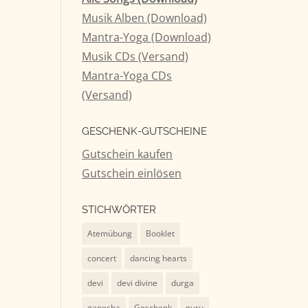
Musik Alben (Download)
tärke
Mantra-Yoga (Download)
Musik CDs (Versand)
n.
Mantra-Yoga CDs
(Versand)
GESCHENK-GUTSCHEINE
Gutschein kaufen
Gutschein einlösen
STICHWÖRTER
Atemübung
Booklet
concert
dancing hearts
devi
devi divine
durga
ganesha
Geschenk
guru