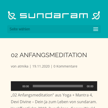
Seite wählen
02 ANFANGSMEDITATION
von
atmika
|
19.11.2020
|
0 Kommentare
Audio-
00:00
00:00
Player
„02 Anfangsmeditation“ aus Yoga + Mantra 4,
Devi Divine – Dein Ja zum Leben von sundaram.