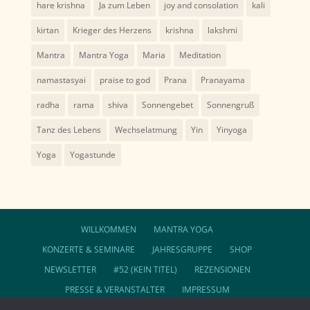
hare krishna
Ja zum Leben
joy and consolation
kali
kirtan
Krieger des Herzens
krishna
lakshmi
Mantra
Mantra Yoga
Maria
Meditation
namastasyai
praise to god
Prana
Pranayama
radha
rama
shiva
Sonnengebet
Sonnengruß
Tanz des Lebens
Wechselatmung
Yin
Yinyoga
Yoga
Yogastunde
WILLKOMMEN
MANTRA YOGA
KONZERTE & SEMINARE
JAHRESGRUPPE
SHOP
NEWSLETTER
#52 (KEIN TITEL)
REZENSIONEN
PRESSE & VERANSTALTER
IMPRESSUM
DATENSCHUTZ
AGB