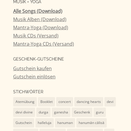
MUSIK + YOGA
Alle Songs (Download)
Musik Alben (Download)
Mantra-Yoga (Download)
Musik CDs (Versand)
Mantra-Yoga CDs (Versand)
GESCHENK-GUTSCHEINE
Gutschein kaufen
Gutschein einlösen
STICHWÖRTER
Atemübung
Booklet
concert
dancing hearts
devi
devi divine
durga
ganesha
Geschenk
guru
Gutschein
halleluja
hanuman
hanumān cālisā