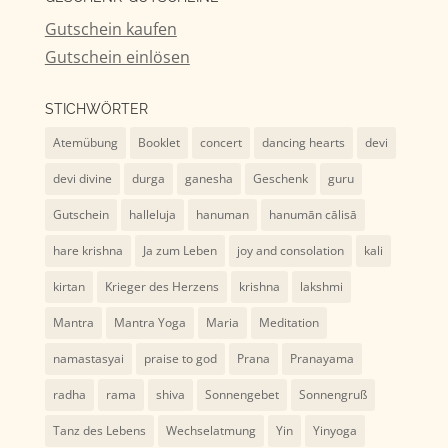
Gutschein kaufen
Gutschein einlösen
STICHWÖRTER
Atemübung
Booklet
concert
dancing hearts
devi
devi divine
durga
ganesha
Geschenk
guru
Gutschein
halleluja
hanuman
hanumān cālisā
hare krishna
Ja zum Leben
joy and consolation
kali
kirtan
Krieger des Herzens
krishna
lakshmi
Mantra
Mantra Yoga
Maria
Meditation
namastasyai
praise to god
Prana
Pranayama
radha
rama
shiva
Sonnengebet
Sonnengruß
Tanz des Lebens
Wechselatmung
Yin
Yinyoga