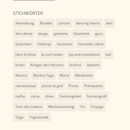
STICHWÖRTER
Atemübung
Booklet
concert
dancing hearts
devi
devi divine
durga
ganesha
Geschenk
guru
Gutschein
halleluja
hanuman
hanumān cālisā
hare krishna
Ja zum Leben
joy and consolation
kali
kirtan
Krieger des Herzens
krishna
lakshmi
Mantra
Mantra Yoga
Maria
Meditation
namastasyai
praise to god
Prana
Pranayama
radha
rama
shiva
Sonnengebet
Sonnengruß
Tanz des Lebens
Wechselatmung
Yin
Yinyoga
Yoga
Yogastunde