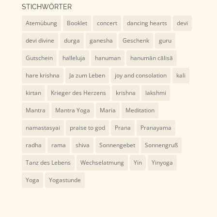
STICHWÖRTER
Atemübung
Booklet
concert
dancing hearts
devi
devi divine
durga
ganesha
Geschenk
guru
Gutschein
halleluja
hanuman
hanumān cālisā
hare krishna
Ja zum Leben
joy and consolation
kali
kirtan
Krieger des Herzens
krishna
lakshmi
Mantra
Mantra Yoga
Maria
Meditation
namastasyai
praise to god
Prana
Pranayama
radha
rama
shiva
Sonnengebet
Sonnengruß
Tanz des Lebens
Wechselatmung
Yin
Yinyoga
Yoga
Yogastunde