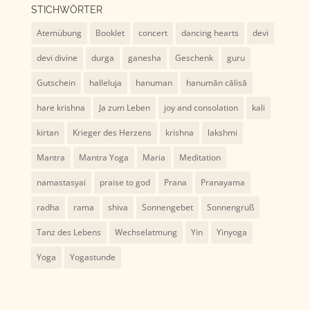
STICHWÖRTER
Atemübung
Booklet
concert
dancing hearts
devi
devi divine
durga
ganesha
Geschenk
guru
Gutschein
halleluja
hanuman
hanumān cālisā
hare krishna
Ja zum Leben
joy and consolation
kali
kirtan
Krieger des Herzens
krishna
lakshmi
Mantra
Mantra Yoga
Maria
Meditation
namastasyai
praise to god
Prana
Pranayama
radha
rama
shiva
Sonnengebet
Sonnengruß
Tanz des Lebens
Wechselatmung
Yin
Yinyoga
Yoga
Yogastunde